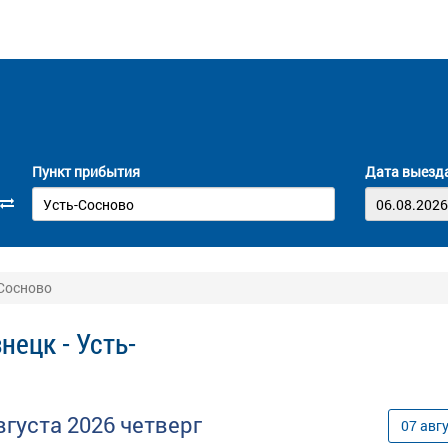
Пункт прибытия
Дата выезд
-Сосново
нецк - Усть-
вгуста
2026
четверг
07
авг