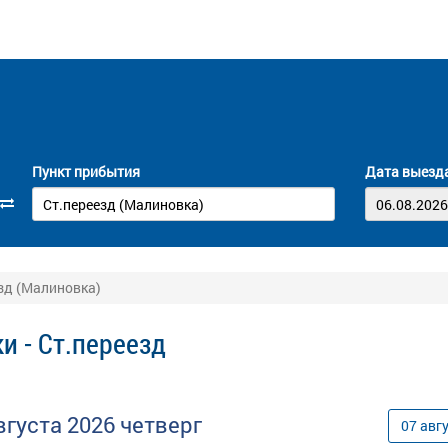
Пункт прибытия
Дата выезд
езд (Малиновка)
и - Ст.переезд
вгуста
2026
четверг
07
авг