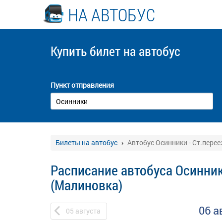
НА АВТОБУС
Купить билет
на автобус
Пункт отправления
Билеты на автобус
Автобус Осинники - Ст.пере
Расписание автобуса Осинник
(Малиновка)
06 а
05
августа