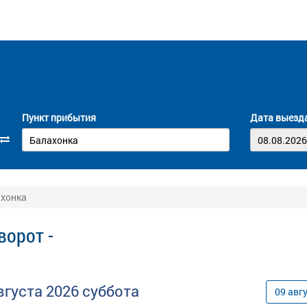
Пункт прибытия
Дата выезд
ахонка
ворот -
вгуста
2026
суббота
09
авг