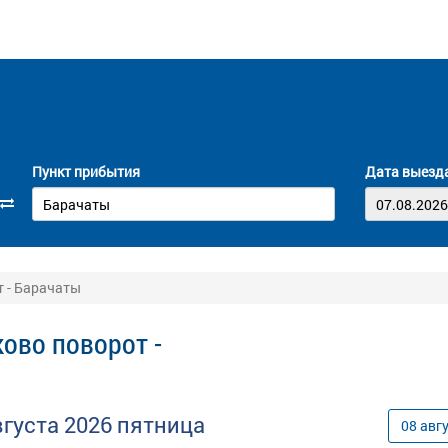
Пункт прибытия
Дата выезд
т - Барачаты
ово поворот -
вгуста
2026
пятница
08
авг