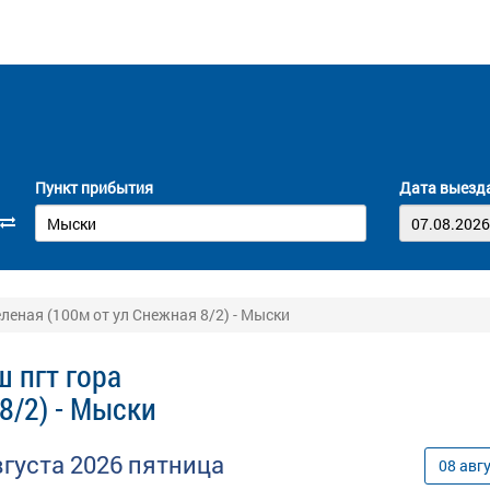
Пункт прибытия
Дата выезд
леная (100м от ул Снежная 8/2) - Мыски
 пгт гора
8/2) - Мыски
вгуста
2026
пятница
08
авг