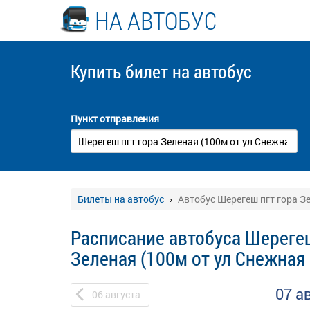
НА АВТОБУС
Купить билет
на автобус
Пункт отправления
Билеты на автобус
Автобус Шерегеш пгт гора Зе
Расписание автобуса Шерегеш
Зеленая (100м от ул Снежная 
07 а
06
августа