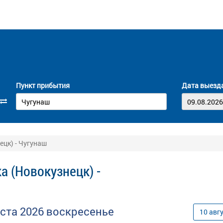
Пункт прибытия
Дата выезд
ецк) - Чугунаш
а (Новокузнецк) -
уста
2026
воскресенье
10
авг