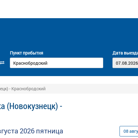
Пункт прибытия
Дата выезд
ецк) - Краснобродский
а (Новокузнецк) -
вгуста
2026
пятница
08
авг