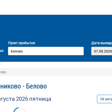
Пункт прибытия
Дата выезд
лово
тниково - Белово
вгуста
2026
пятница
08
авг