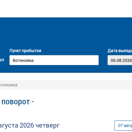
Пункт прибытия
Дата выезд
Вотиновка
 поворот -
вгуста
2026
четверг
07
авг