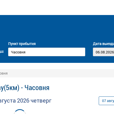
Пункт прибытия
Дата выезд
совня
у(5км) - Часовня
вгуста
2026
четверг
07
авг