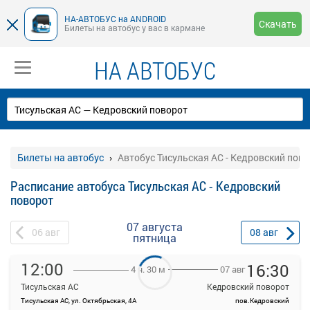
НА-АВТОБУС на ANDROID
Скачать
Билеты на автобус у вас в кармане
НА АВТОБУС
Билеты на автобус
Автобус Тисульская АС - Кедровский пов
Расписание автобуса Тисульская АС - Кедровский
поворот
07 августа
06
авг
08
авг
пятница
12:00
16:30
07 авг
4 ч. 30 м
Тисульская АС
Кедровский поворот
Тисульская АС, ул. Октябрьская, 4А
пов.Кедровский
На данной странице вы можете ознакомиться с расписанием и