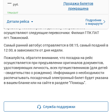
—
купить билет онлайн на автобус Тисульская АС - Кедровский
Продажа билетов
руб.
поворот.
прекращена
ТРАНЗИТ
Ежедневно по маршруту Тисульская АС - Кедровский поворот
курсирует в среднем 2 рейса.
Подробнее
Детали рейса
о маршруте
Перевозку пассажиров по данному направлению
осуществляют следующие перевозчики: Филиал ГПК ПАТ
пгт.Тяжинский.
Самый ранний автобус отправляется в 08:15, самый поздний в
12:00, в зависимости от дня недели.
Пожалуйста, обратите внимание, что посадка на рейс
осуществляется при предъявлении оригиналов документов,
удостоверяющих личность, всех путешественников (для детей
- свидетельство о рождении). Информация о необходимости
распечатывать посадочный электронный билет будет указана
в вашем бланке или на сайте в разделе "Помощь".
Служба поддержки