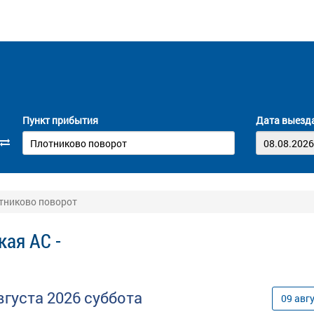
Пункт прибытия
Дата выезд
отниково поворот
кая АС -
вгуста
2026
суббота
09
авг