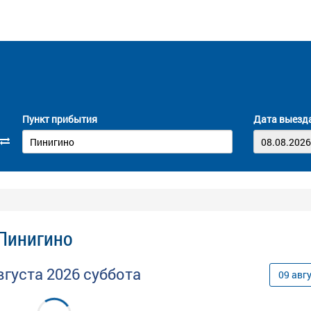
Пункт прибытия
Дата выезд
 Пинигино
вгуста
2026
суббота
09
авг