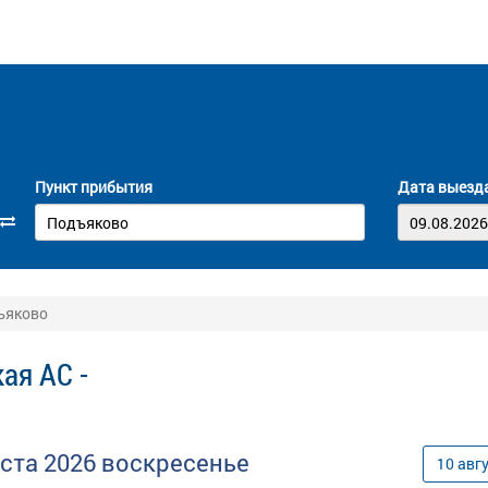
Пункт прибытия
Дата выезд
ъяково
ая АС -
уста
2026
воскресенье
10
авг