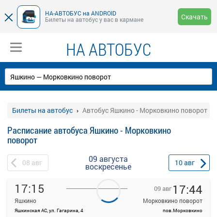
НА-АВТОБУС на ANDROID
Скачать
Билеты на автобус у вас в кармане
НА АВТОБУС
Билеты на автобус
Автобус Яшкино - Морковкино поворот
Расписание автобуса Яшкино - Морковкино
поворот
09 августа
08
авг
10
авг
воскресенье
17:15
17:44
09 авг
Яшкино
Морковкино поворот
Яшкинская АС, ул. Гагарина, 4
пов.Морковкино
На данной странице вы можете ознакомиться с расписанием и