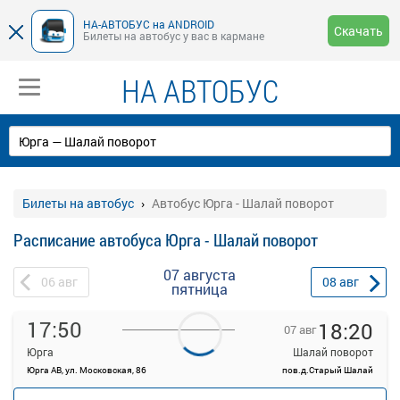
НА-АВТОБУС на ANDROID
Скачать
Билеты на автобус у вас в кармане
НА АВТОБУС
Билеты на автобус
Автобус Юрга - Шалай поворот
Расписание автобуса Юрга - Шалай поворот
07 августа
06
авг
08
авг
пятница
17:50
18:20
07 авг
Юрга
Шалай поворот
Юрга АВ, ул. Московская, 86
пов.д.Старый Шалай
—
руб.