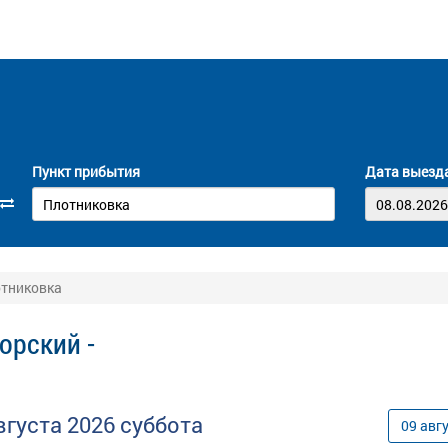
Пункт прибытия
Дата выезд
отниковка
орский -
вгуста
2026
суббота
09
авг