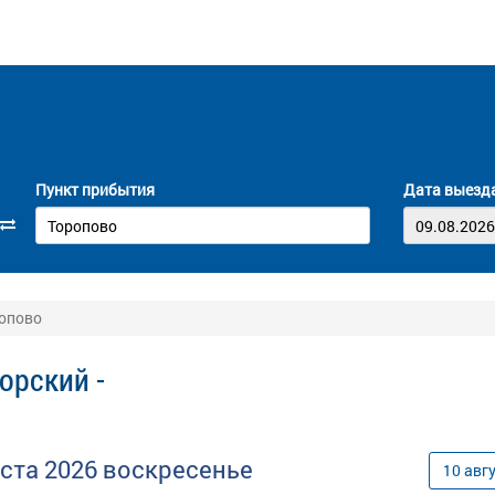
Пункт прибытия
Дата выезд
ропово
орский -
уста
2026
воскресенье
10
авг