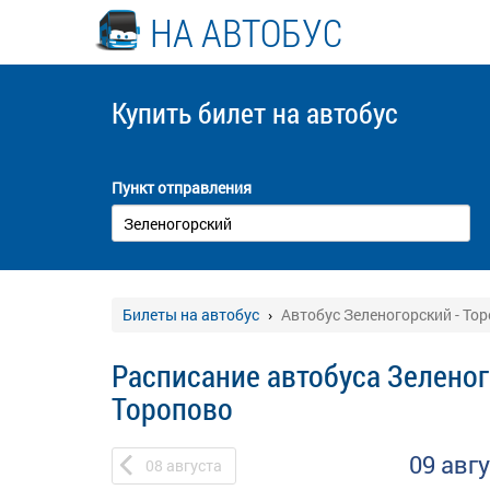
НА АВТОБУС
Купить билет
на автобус
Пункт отправления
Билеты на автобус
Автобус Зеленогорский - То
Расписание автобуса Зеленог
Торопово
09 авг
08
августа