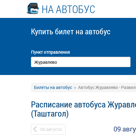
НА АВТОБУС
Купить билет
на автобус
Пункт отправления
Билеты на автобус
Автобус Журавлево - Развил
Расписание автобуса Журавле
(Таштагол)
09 авг
08
августа