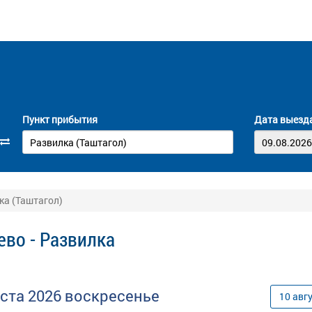
Пункт прибытия
Дата выезд
ка (Таштагол)
во - Развилка
уста
2026
воскресенье
10
авг