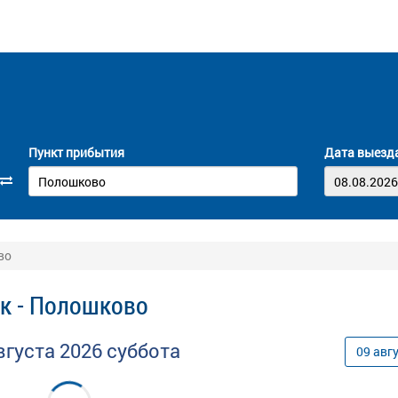
Пункт прибытия
Дата выезд
во
ск - Полошково
вгуста
2026
суббота
09
авг