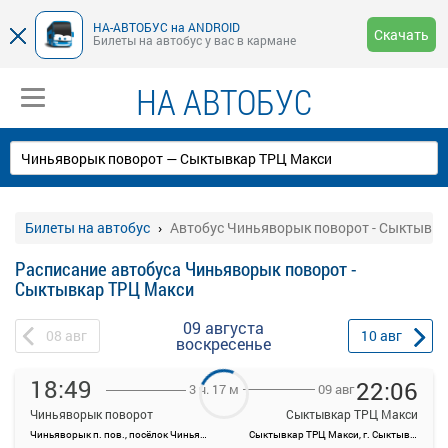
НА-АВТОБУС на ANDROID
Скачать
Билеты на автобус у вас в кармане
НА АВТОБУС
Билеты на автобус
Автобус Чиньяворык поворот - Сыктывк
Расписание автобуса Чиньяворык поворот -
Сыктывкар ТРЦ Макси
09 августа
08
авг
10
авг
воскресенье
18:49
22:06
09 авг
3 ч. 17 м
Чиньяворык поворот
Сыктывкар ТРЦ Макси
Чиньяворык п. пов., посёлок Чиньяворык, Россия
Сыктывкар ТРЦ Макси, г. Сыктывкар: Октябрьский проспект 141