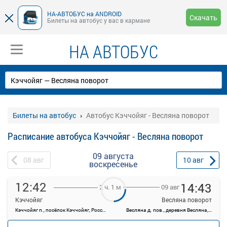
НА-АВТОБУС на ANDROID
Скачать
Билеты на автобус у вас в кармане
НА АВТОБУС
Билеты на автобус
Автобус Кэччойяг - Весляна поворот
Расписание автобуса Кэччойяг - Весляна поворот
09 августа
08
авг
10
авг
воскресенье
12:42
14:43
09 авг
2 ч. 1 м
Кэччойяг
Весляна поворот
Кэччойяг п., посёлок Кэччойяг, Россия
Весляна д. пов., деревня Весляна, Россия
—
руб.