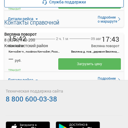
Служба поддержки
Загрузить цену
ТРАНЗИТ
Подробнее
Детали рейса
Контакты справочной
о маршруте
Весляна поворот
15:42
17:43
09 авг
2 ч. 1 м
8 (8216) 740-200
Княжпогостский район
Кэччойяг
Весляна поворот
Кэччойяг п., посёлок Кэччойяг, Россия
Весляна д. пов., деревня Весляна, Россия
—
руб.
Загрузить цену
ТРАНЗИТ
Подробнее
Детали рейса
о маршруте
Техническая поддержка сайта
8 800 600-03-38
19:16
21:13
09 авг
1 ч. 57 м
Кэччойяг
Весляна поворот
Кэччойяг п., посёлок Кэччойяг, Россия
Весляна д. пов., деревня Весляна, Россия
—
руб.
Загрузить цену