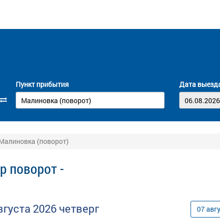
Пункт прибытия
Дата выезд
 Малиновка (поворот)
р поворот -
вгуста
2026
четверг
07
авг