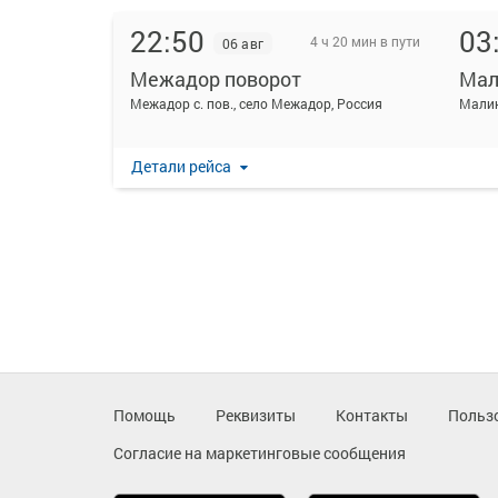
22:50
03
4 ч 20 мин в пути
06 авг
Межадор поворот
Мал
Межадор с. пов., село Межадор, Россия
Малин
Детали рейса
Помощь
Реквизиты
Контакты
Польз
Согласие на маркетинговые сообщения