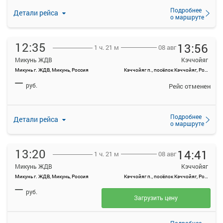
Подробнее
Детали рейса
о маршруте
12:35
13:56
08 авг
1 ч. 21 м
Микунь ЖДВ
Кэччойяг
Микунь г. ЖДВ, Микунь, Россия
Кэччойяг п., посёлок Кэччойяг, Россия
—
руб.
Рейс отменен
Подробнее
Детали рейса
о маршруте
13:20
14:41
08 авг
1 ч. 21 м
Микунь ЖДВ
Кэччойяг
Микунь г. ЖДВ, Микунь, Россия
Кэччойяг п., посёлок Кэччойяг, Россия
—
руб.
Загрузить цену
Подробнее