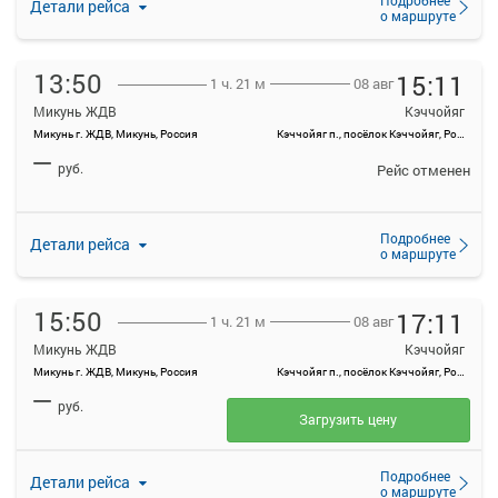
Детали рейса
о маршруте
13:50
15:11
08 авг
1 ч. 21 м
Микунь ЖДВ
Кэччойяг
Микунь г. ЖДВ, Микунь, Россия
Кэччойяг п., посёлок Кэччойяг, Россия
—
руб.
Рейс отменен
Подробнее
Детали рейса
о маршруте
15:50
17:11
08 авг
1 ч. 21 м
Микунь ЖДВ
Кэччойяг
Микунь г. ЖДВ, Микунь, Россия
Кэччойяг п., посёлок Кэччойяг, Россия
—
руб.
Загрузить цену
Подробнее
Детали рейса
о маршруте