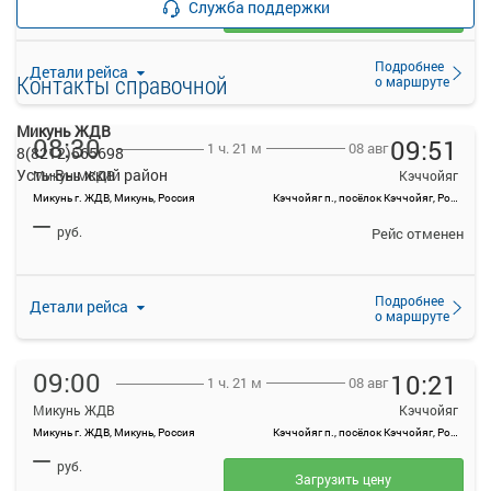
Служба поддержки
Загрузить цену
Подробнее
Детали рейса
Контакты справочной
о маршруте
Микунь ЖДВ
08:30
09:51
08 авг
1 ч. 21 м
8(8212)565698
Усть-Вымский район
Микунь ЖДВ
Кэччойяг
Микунь г. ЖДВ, Микунь, Россия
Кэччойяг п., посёлок Кэччойяг, Россия
—
руб.
Рейс отменен
Подробнее
Детали рейса
о маршруте
09:00
10:21
08 авг
1 ч. 21 м
Микунь ЖДВ
Кэччойяг
Микунь г. ЖДВ, Микунь, Россия
Кэччойяг п., посёлок Кэччойяг, Россия
—
руб.
Загрузить цену