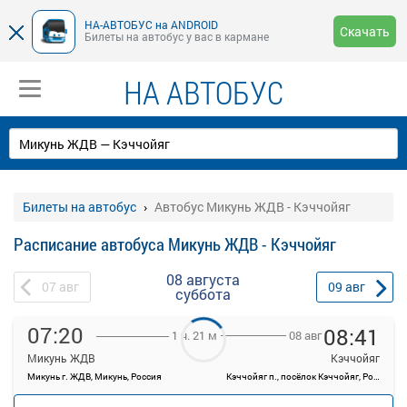
НА-АВТОБУС на ANDROID
Скачать
Билеты на автобус у вас в кармане
НА АВТОБУС
Билеты на автобус
Автобус Микунь ЖДВ - Кэччойяг
Расписание автобуса Микунь ЖДВ - Кэччойяг
08 августа
07
авг
09
авг
суббота
07:20
08:41
08 авг
1 ч. 21 м
Микунь ЖДВ
Кэччойяг
Микунь г. ЖДВ, Микунь, Россия
Кэччойяг п., посёлок Кэччойяг, Россия
—
руб.