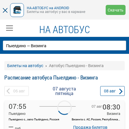
НА-АВТОБУС на ANDROID
Скачать
Билеты на автобус у вас в кармане
НА АВТОБУС
Билеты на автобус
Автобус Пыелдино - Визинга
Расписание автобуса Пыелдино - Визинга
07 августа
06
авг
08
авг
пятница
07:55
08:30
07 авг
Пыелдино
Визинга
Пыелдино с., село Пыёлдино, Россия
Визинга с. АС, Россия, Республика Коми, Сысольский район, село Визинга, ул 50 лет ВЛКСМ, 6
На данной странице вы можете ознакомиться с расписанием и
—
купить билет онлайн на автобус Пыелдино - Визинга.
Продажа билетов
руб.