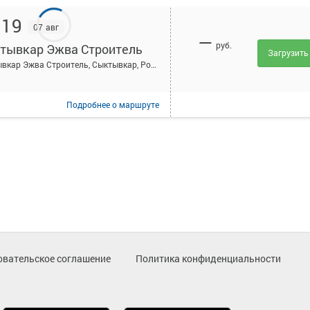
:19
07 авг
—
руб.
тывкар Эжва Строитель
Загрузить
Сыктывкар Эжва Строитель, Сыктывкар, Россия
Подробнее
о маршруте
овательское соглашение
Политика конфиденциальности