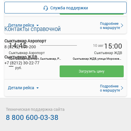
—
руб.
Служба поддержки
Загрузить цену
Подробнее
Детали рейса
Контакты справочной
о маршруте
Сыктывкар Аэропорт
14:45
15:00
10 авг
8 (8212) 559-200
Сыктывкар Аэропорт
Сыктывкар ЖДВ
Сыктывкар ЖДВ
Сыктывкар Аэропорт, Сыктывкар, Россия
Сыктывкар ЖДВ, улица Морозова, 1А
+7 (8212) 30-22-77
—
руб.
Загрузить цену
Подробнее
Детали рейса
о маршруте
18:00
18:30
10 авг
Техническая поддержка сайта
8 800 600-03-38
Сыктывкар Аэропорт
Сыктывкар ЖДВ
Сыктывкар Аэропорт, Сыктывкар, Россия
Сыктывкар ЖДВ, улица Морозова, 1А
—
руб.