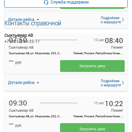
Служба поддержки
Загрузить цену
Подробнее
Детали рейса
Контакты справочной
о маршруте
Сыктывкар АВ
07:50
08:40
10 авг
+7 (8212) 30-22-77
Сыктывкар АВ
Пезмег
Сыктывкар АВ, ул. Морозова, 202, Сыктывкар
Пезмег, Россия, Республика Коми, п Пезмег
—
руб.
Загрузить цену
Подробнее
Детали рейса
о маршруте
09:30
10:22
10 авг
Сыктывкар АВ
Пезмег
Сыктывкар АВ, ул. Морозова, 202, Сыктывкар
Пезмег, Россия, Республика Коми, п Пезмег
—
руб.
Загрузить цену