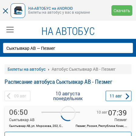
НА-АВТОБУС на ANDROID
Скачать
Билеты на автобус у вас в кармане
НА АВТОБУС
Билеты на автобус
Автобус Сыктывкар АВ - Пезмег
Расписание автобуса Сыктывкар АВ - Пезмег
10 августа
09
авг
11
авг
понедельник
06:50
07:39
10 авг
Сыктывкар АВ
Пезмег
Сыктывкар АВ, ул. Морозова, 202, Сыктывкар
Пезмег, Россия, Республика Коми, п Пезмег
—
руб.