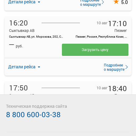
5.0
Детали рейса
о маршруте
16:20
17:10
10 авг
Сыктывкар АВ
Пезмег
Сыктывкар АВ, ул. Морозова, 202, Сыктывкар
Пезмег, Россия, Республика Коми, п Пезмег
—
руб.
Загрузить цену
Подробнее
Детали рейса
о маршруте
17:50
18:40
10 авг
Сыктывкар АВ
Пезмег
Сыктывкар АВ, ул. Морозова, 202, Сыктывкар
Пезмег, Россия, Республика Коми, п Пезмег
Техническая поддержка сайта
—
руб.
8 800 600-03-38
Загрузить цену
Подробнее
Детали рейса
о маршруте