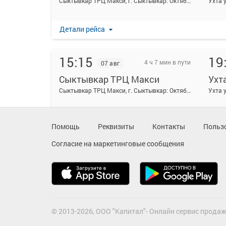
Сыктывкар ТРЦ Макси, г. Сыктывкар: Октябрьский проспект 141
Ухта 
Детали рейса
15:15
19
4 ч 7 мин в пути
07 авг
Сыктывкар ТРЦ Макси
Ухт
Сыктывкар ТРЦ Макси, г. Сыктывкар: Октябрьский проспект 141
Ухта 
Детали рейса
Помощь
Реквизиты
Контакты
Польз
Согласие на маркетинговые сообщения
18:45
22
4 ч 7 мин в пути
07 авг
Сыктывкар ТРЦ Макси
Ухт
Сыктывкар ТРЦ Макси, г. Сыктывкар: Октябрьский проспект 141
Ухта 
Детали рейса
© 2013-2026, ООО "Капитал"- Онлайн сервис продаж