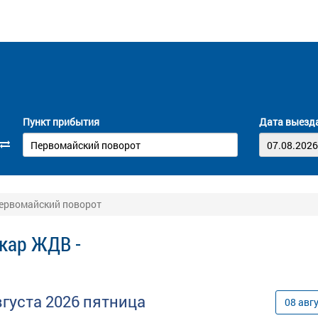
Пункт прибытия
Дата выезд
ервомайский поворот
кар ЖДВ -
вгуста
2026
пятница
08
авг