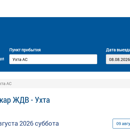
Пункт прибытия
Дата выезд
хта АС
кар ЖДВ - Ухта
вгуста
2026
суббота
09
авг