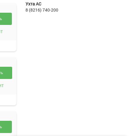
Ухта АС
8 (8216) 740-200
ть
ИТ
ть
ИТ
ть