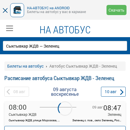
НА-АВТОБУС на ANDROID
Скачать
Билеты на автобус у вас в кармане
НА АВТОБУС
Билеты на автобус
Автобус Сыктывкар ЖДВ - Зеленец
Расписание автобуса Сыктывкар ЖДВ - Зеленец
09 августа
08
авг
10
авг
воскресенье
08:00
08:47
09 авг
Сыктывкар ЖДВ
Зеленец
Сыктывкар ЖДВ, улица Морозова, 1А
Зеленец с. пов., село Зеленец, Россия
—
руб.