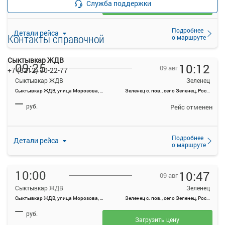
Служба поддержки
Загрузить цену
Подробнее
Детали рейса
Контакты справочной
о маршруте
Сыктывкар ЖДВ
09:25
10:12
09 авг
+7 (8212) 30-22-77
Сыктывкар ЖДВ
Зеленец
Сыктывкар ЖДВ, улица Морозова, 1А
Зеленец с. пов., село Зеленец, Россия
—
руб.
Рейс отменен
Подробнее
Детали рейса
о маршруте
10:00
10:47
09 авг
Сыктывкар ЖДВ
Зеленец
Сыктывкар ЖДВ, улица Морозова, 1А
Зеленец с. пов., село Зеленец, Россия
—
руб.
Загрузить цену