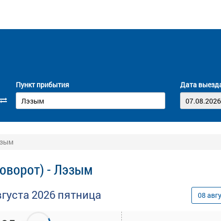
Пункт прибытия
Дата выезд
эзым
поворот) - Лэзым
вгуста
2026
пятница
08
авг