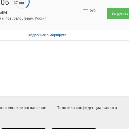
:05
07 авг
—
руб.
зым
Загрузить
 с. пов., село Лэзым, Россия
Подробнее
о маршруте
овательское соглашение
Политика конфиденциальности