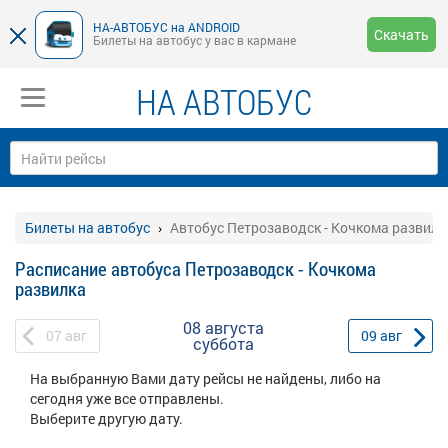
НА-АВТОБУС на ANDROID
Скачать
Билеты на автобус у вас в кармане
НА АВТОБУС
Билеты на автобус
Автобус Петрозаводск - Кочкома развилк
Расписание автобуса Петрозаводск - Кочкома
развилка
08 августа
07
авг
09
авг
суббота
На выбранную Вами дату рейсы не найдены, либо на
сегодня уже все отправлены.
Выберите другую дату.