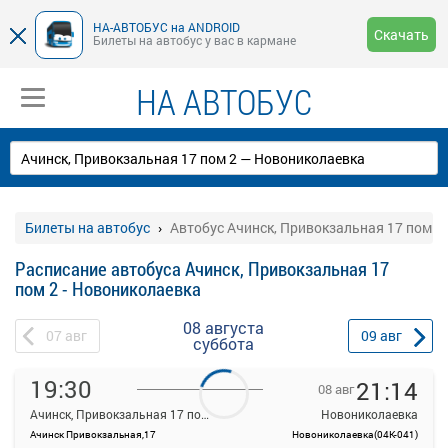
НА-АВТОБУС на ANDROID
Скачать
Билеты на автобус у вас в кармане
НА АВТОБУС
Билеты на автобус
Автобус Ачинск, Привокзальная 17 пом 2
Расписание автобуса Ачинск, Привокзальная 17
пом 2 - Новониколаевка
08 августа
07
авг
09
авг
суббота
19:30
21:14
08 авг
Ачинск, Привокзальная 17 пом 2
Новониколаевка
Ачинск Привокзальная,17
Новониколаевка(04К-041)
На данной странице вы можете ознакомиться с расписанием и