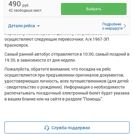
490
купить билет онлайн на автобус Ачинск, Привокзальная 17
руб.
пом 2 - Новониколаевка.
Выбрать
42 свободных мест
Ежедневно по маршруту Ачинск, Привокзальная 17 пом 2 -
Новониколаевка курсирует в среднем 3 рейса.
Подробнее
Детали рейса
о маршруте
Перевозку пассажиров по данному направлению
осуществляют следующие перевозчики: А/к 1967-ЗП
Красноярск.
Самый ранний автобус отправляется в 10:00, самый поздний в
19:30, в зависимости от дня недели.
Пожалуйста, обратите внимание, что посадка на рейс
осуществляется при предъявлении оригиналов документов,
удостоверяющих личность, всех путешественников (для детей
- свидетельство о рождении). Информация о необходимости
распечатывать посадочный электронный билет будет указана
в вашем бланке или на сайте в разделе "Помощь".
Служба поддержки