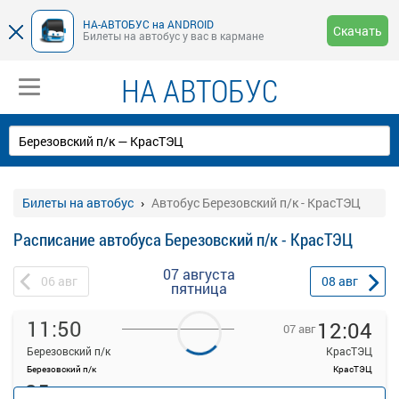
НА-АВТОБУС на ANDROID
Скачать
Билеты на автобус у вас в кармане
НА АВТОБУС
Билеты на автобус
Автобус Березовский п/к - КрасТЭЦ
Расписание автобуса Березовский п/к - КрасТЭЦ
07 августа
06
авг
08
авг
пятница
11:50
12:04
07 авг
Березовский п/к
КрасТЭЦ
Березовский п/к
КрасТЭЦ
25
Продажа билетов
руб.