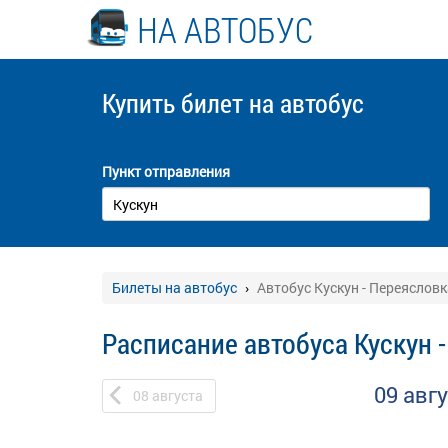
НА АВТОБУС
Купить билет
на автобус
Пункт отправления
Билеты на автобус
Автобус Кускун - Переясловк
Расписание автобуса Кускун 
09 авг
08
августа