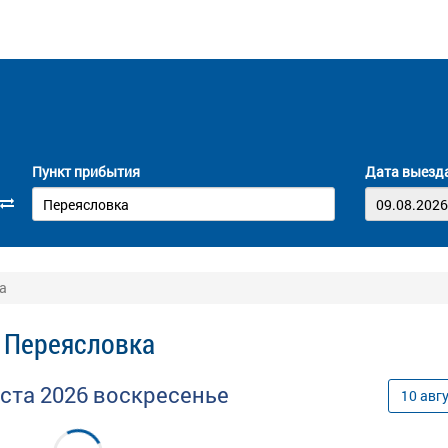
Пункт прибытия
Дата выезд
а
- Переясловка
уста
2026
воскресенье
10
авг