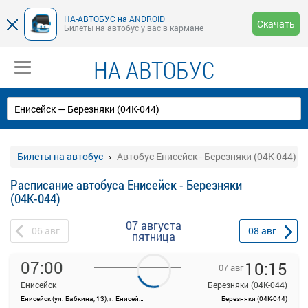
НА-АВТОБУС на ANDROID
Скачать
Билеты на автобус у вас в кармане
НА АВТОБУС
Билеты на автобус
Автобус Енисейск - Березняки (04К-044)
Расписание автобуса Енисейск - Березняки
(04К-044)
07 августа
06
авг
08
авг
пятница
07:00
10:15
07 авг
Енисейск
Березняки (04К-044)
Енисейск (ул. Бабкина, 13), г. Енисейск, ул. Рабоче-Крестьянская, 86
Березняки (04К-044)