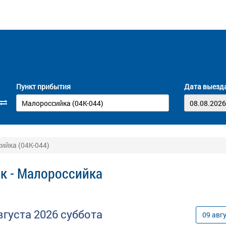
Пункт прибытия
Дата выезд
ийка (04К-044)
к - Малороссийка
вгуста
2026
суббота
09
авг