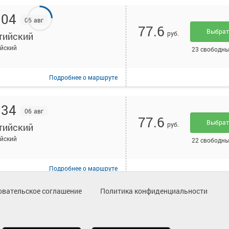
:04
06 авг
77.6
Выбра
руб.
тийский
йский
23 свободны
Подробнее
о маршруте
:34
06 авг
77.6
Выбра
руб.
тийский
йский
22 свободны
Подробнее
о маршруте
овательское соглашение
Политика конфиденциальности
:34
06 авг
77.6
Выбра
руб.
тийский