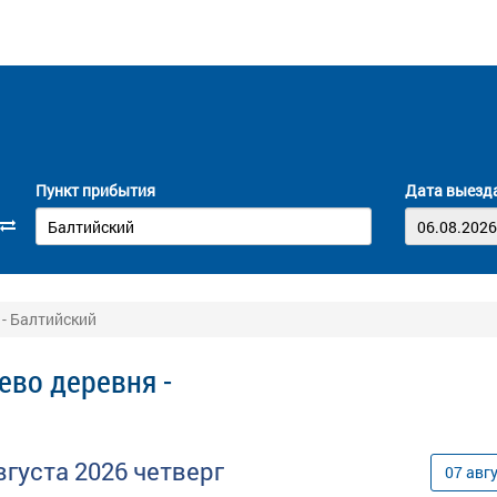
Пункт прибытия
Дата выезд
 - Балтийский
ево деревня -
вгуста
2026
четверг
07
авг