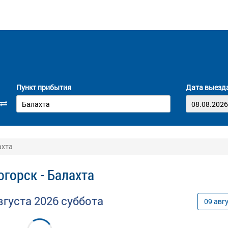
Пункт прибытия
Дата выезд
ахта
горск - Балахта
вгуста
2026
суббота
09
авг