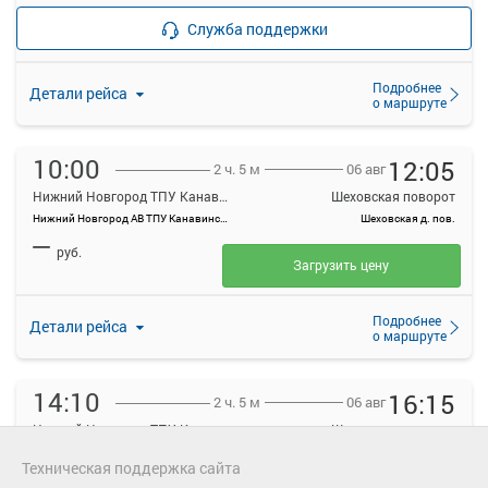
—
руб.
Рейс отменен
Служба поддержки
Подробнее
Детали рейса
о маршруте
10:00
12:05
06 авг
2 ч. 5 м
Нижний Новгород ТПУ Канавинский
Шеховская поворот
Нижний Новгород АВ ТПУ Канавинский
Шеховская д. пов.
—
руб.
Загрузить цену
Подробнее
Детали рейса
о маршруте
14:10
16:15
06 авг
2 ч. 5 м
Нижний Новгород ТПУ Канавинский
Шеховская поворот
Нижний Новгород АВ ТПУ Канавинский
Шеховская д. пов.
Техническая поддержка сайта
—
руб.