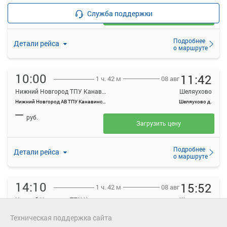
—
руб.
Служба поддержки
Загрузить цену
Подробнее
Детали рейса
о маршруте
10:00
11:42
08 авг
1 ч. 42 м
Нижний Новгород ТПУ Канавинский
Шеляухово
Нижний Новгород АВ ТПУ Канавинский
Шеляухово д.
—
руб.
Загрузить цену
Подробнее
Детали рейса
о маршруте
14:10
15:52
08 авг
1 ч. 42 м
Нижний Новгород ТПУ Канавинский
Шеляухово
Нижний Новгород АВ ТПУ Канавинский
Шеляухово д.
Техническая поддержка сайта
—
руб.