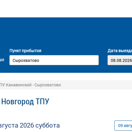
Пункт прибытия
Дата выезд
ПУ Канавинский - Сырохватово
 Новгород ТПУ
вгуста
2026
суббота
09
авг