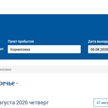
Пункт прибытия
Дата выезд
миловка
ечье -
вгуста
2026
четверг
07
авг