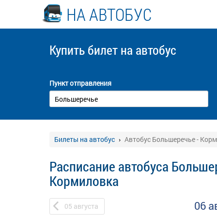
НА АВТОБУС
Купить билет
на автобус
Пункт отправления
Билеты на автобус
Автобус Большеречье - Кор
Расписание автобуса Большер
Кормиловка
06 а
05
августа