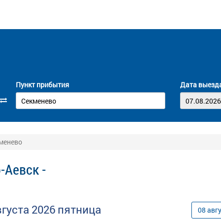
Пункт прибытия
Дата выезд
кменево
-Аевск -
вгуста
2026
пятница
08
авг