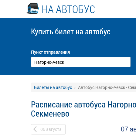
НА АВТОБУС
Купить билет
на автобус
Пункт отправления
Билеты на автобус
Автобус Нагорно-Аевск - Се
Расписание автобуса Нагорно
Секменево
07 а
06
августа