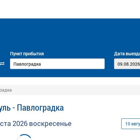
Пункт прибытия
Дата выезд
градка
ль - Павлоградка
уста
2026
воскресенье
10
авг