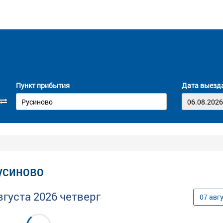
Пункт прибытия
Дата выезд
Русиново
вгуста
2026
четверг
07
авг