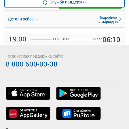
Служба поддержки
Выбрать
40 свободных мест
Подробнее
Детали рейса
о маршруте
19:00
06:10
09 авг
11 ч. 10 м
Усть-Ишим
Омск АВ
Усть-Ишим АК
ОМСК АВ
Техническая поддержка сайта
2494.8
руб.
8 800 600-03-38
Выбрать
36 свободных мест
Подробнее
3.0
Детали рейса
о маршруте