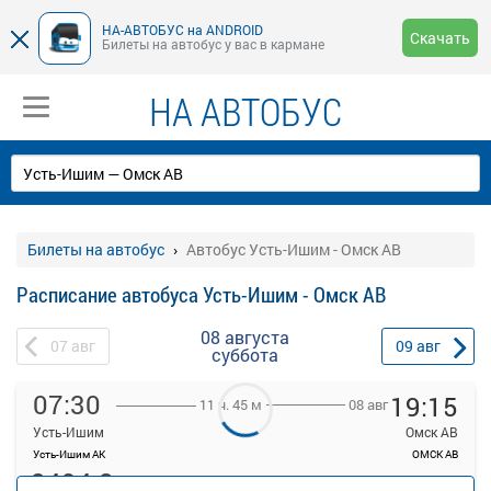
НА-АВТОБУС на ANDROID
Скачать
Билеты на автобус у вас в кармане
НА АВТОБУС
Билеты на автобус
Автобус Усть-Ишим - Омск АВ
Расписание автобуса Усть-Ишим - Омск АВ
08 августа
07
авг
09
авг
суббота
07:30
19:15
08 авг
11 ч. 45 м
Усть-Ишим
Омск АВ
Усть-Ишим АК
ОМСК АВ
2494.8
руб.