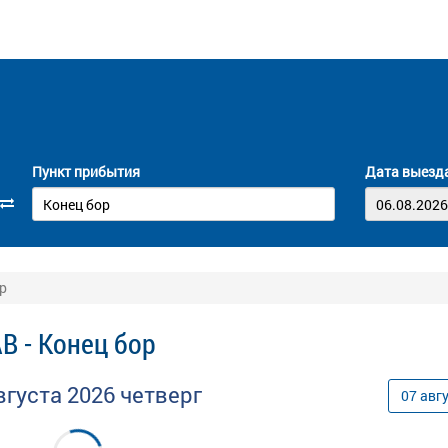
Пункт прибытия
Дата выезд
р
В - Конец бор
вгуста
2026
четверг
07
авг